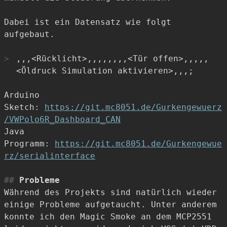
Dabei ist ein Datensatz wie folgt
aufgebaut.
,
,
,<Rücklicht>,
,
,
,
,
,
,
,<Tür offen>,
,
,
,
,
<Öldruck Simulation aktivieren>,
,
,
;
Arduino
Sketch:
https://git.mc8051.de/Gurkengewuerz
/VWPolo6R_Dashboard_CAN
Java
Programm:
https://git.mc8051.de/Gurkengewue
rz/serialinterface
Probleme
Während des Projekts sind natürlich wieder
einige Probleme aufgetaucht. Unter anderem
konnte ich den Magic Smoke an dem MCP2551