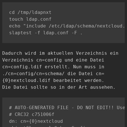
cd /tmp/ldapnxt

touch ldap.conf

echo "include /etc/ldap/schema/nextcloud.s
Dadurch wird im aktuellen Verzeichnis ein
Verzeichnis cn=config und eine Datei
cn=config.ldif erstellt. Nun muss in
./cn=config/cn=schema/ die Datei cn=
{0}nextcloud.ldif bearbeitet werden.
Die Datei sollte so in der Art aussehen.
# AUTO-GENERATED FILE - DO NOT EDIT!! Use 
# CRC32 c751006f

dn: cn={0}nextcloud
