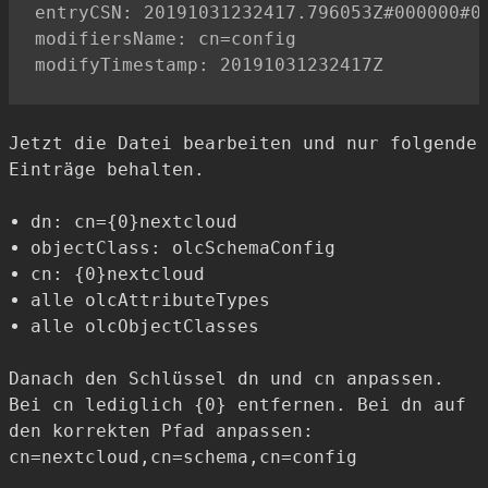
entryCSN: 20191031232417.796053Z#000000#00
modifiersName: cn=config

Jetzt die Datei bearbeiten und nur folgende
Einträge behalten.
dn: cn={0}nextcloud
objectClass: olcSchemaConfig
cn: {0}nextcloud
alle olcAttributeTypes
alle olcObjectClasses
Danach den Schlüssel dn und cn anpassen.
Bei cn lediglich {0} entfernen. Bei dn auf
den korrekten Pfad anpassen:
cn=nextcloud,cn=schema,cn=config