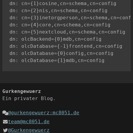
dn: cn={1}cosine,cn=schema,cn=config

dn: cn={2}nis,cn=schema,cn=config

dn: cn={3}inetorgperson,cn=schema,cn=confi
dn: cn={4}core,cn=schema,cn=config

dn: cn={5}nextcloud,cn=schema,cn=config

dn: olcBackend={0}mdb,cn=config

dn: olcDatabase={-1}frontend,cn=config

dn: olcDatabase={0}config,cn=config

Gurkengewuerz
Ein privater Blog.
@gurkengewuerz:mc8051.de
team@mc8051.de
@Gurkengewuerz