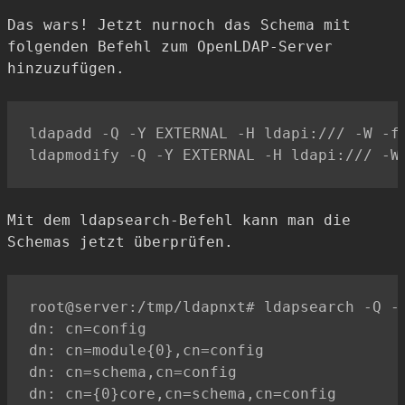
Das wars! Jetzt nurnoch das Schema mit
folgenden Befehl zum OpenLDAP-Server
hinzuzufügen.
ldapadd -Q -Y EXTERNAL -H ldapi:/// -W -f 
Mit dem ldapsearch-Befehl kann man die
Schemas jetzt überprüfen.
root@server:/tmp/ldapnxt# ldapsearch -Q -L
dn: cn=config

dn: cn=module{0},cn=config

dn: cn=schema,cn=config

dn: cn={0}core,cn=schema,cn=config
