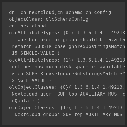
dn: cn=nextcloud,cn=schema,cn=config

objectClass: olcSchemaConfig

cn: nextcloud

olcAttributeTypes: {0}( 1.3.6.1.4.1.49213.
  'whether user or group should be availab
 reMatch SUBSTR caseIgnoreSubstringsMatch 
 15 SINGLE-VALUE )

olcAttributeTypes: {1}( 1.3.6.1.4.1.49213.
 defines how much disk space is available 
 atch SUBSTR caseIgnoreSubstringsMatch SYN
 SINGLE-VALUE )

olcObjectClasses: {0}( 1.3.6.1.4.1.49213.1
 Nextcloud user' SUP top AUXILIARY MUST cn
 dQuota ) )

olcObjectClasses: {1}( 1.3.6.1.4.1.49213.1