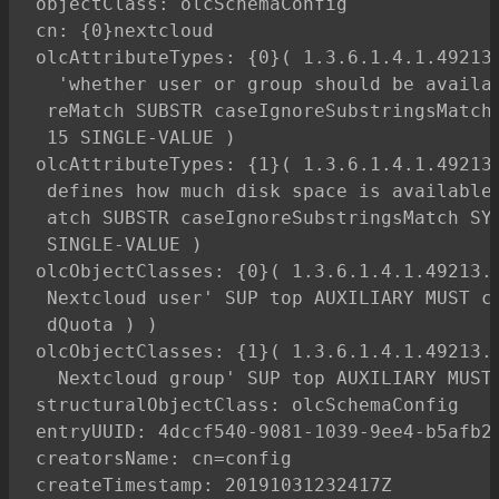
objectClass: olcSchemaConfig

cn: {0}nextcloud

olcAttributeTypes: {0}( 1.3.6.1.4.1.49213.
  'whether user or group should be availab
 reMatch SUBSTR caseIgnoreSubstringsMatch 
 15 SINGLE-VALUE )

olcAttributeTypes: {1}( 1.3.6.1.4.1.49213.
 defines how much disk space is available 
 atch SUBSTR caseIgnoreSubstringsMatch SYN
 SINGLE-VALUE )

olcObjectClasses: {0}( 1.3.6.1.4.1.49213.1
 Nextcloud user' SUP top AUXILIARY MUST cn
 dQuota ) )

olcObjectClasses: {1}( 1.3.6.1.4.1.49213.1
  Nextcloud group' SUP top AUXILIARY MUST 
structuralObjectClass: olcSchemaConfig

entryUUID: 4dccf540-9081-1039-9ee4-b5afb21
creatorsName: cn=config

createTimestamp: 20191031232417Z
