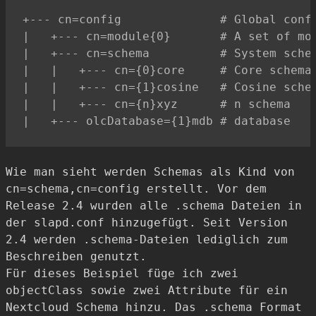
+--- cn=config              # Global confi
|   +--- cn=module{0}       # A set of mod
|   +--- cn=schema          # System schem
|   |   +--- cn={0}core     # Core schema

|   |   +--- cn={1}cosine   # Cosine schem
|   |   +--- cn={n}xyz      # n schema

Wie man sieht werden Schemas als Kind von
cn=schema,cn=config erstellt. Vor dem
Release 2.4 wurden alle .schema Dateien in
der slapd.conf hinzugefügt. Seit Version
2.4 werden .schema-Dateien lediglich zum
Beschreiben genutzt.
Für dieses Beispiel füge ich zwei
objectClass sowie zwei Attribute für ein
Nextcloud Schema hinzu. Das .schema Format