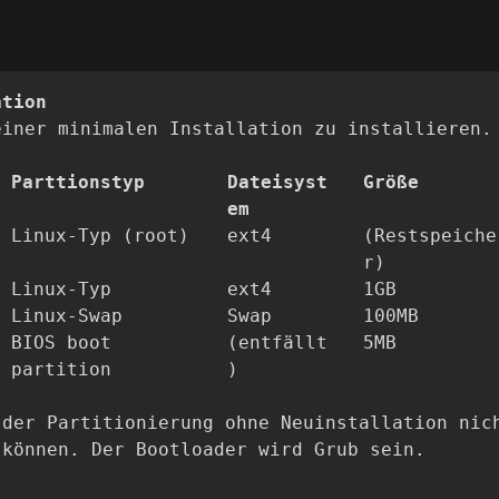
ation
einer minimalen Installation zu installieren.
Parttionstyp
Dateisyst
Größe
em
Linux-Typ (root)
ext4
(Restspeiche
r)
Linux-Typ
ext4
1GB
Linux-Swap
Swap
100MB
BIOS boot
(entfällt
5MB
partition
)
 der Partitionierung ohne Neuinstallation nic
 können. Der Bootloader wird Grub sein.