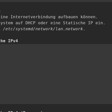
n
eine Internetverbindung aufbauen können.
System auf DHCP oder eine Statische IP ein.
ei
/etc/systemd/network/lan.network
.
che IPv4