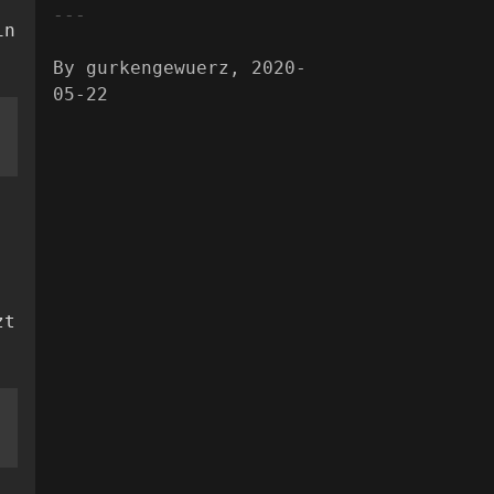
in
By gurkengewuerz, 2020-
05-22
zt