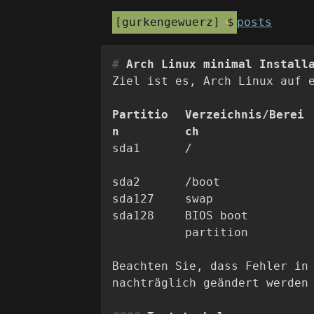
gurkengewuerz
posts
Arch Linux minimal Install
Ziel ist es, Arch Linux auf 
Partitio
Verzeichnis/Berei
n
ch
sda1
/
sda2
/boot
sda127
swap
sda128
BIOS boot
partition
Beachten Sie, dass Fehler in
nachträglich geändert werden