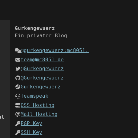
Gurkengewuerz
Ein privater Blog.
@gurkengewuerz:mc8051.de
team@mc8051.de
@Gurkengewuerz
@Gurkengewuerz
Gurkengewuerz
Teamspeak
OSS Hosting
Mail Hosting
ht
PGP Key
SSH Key