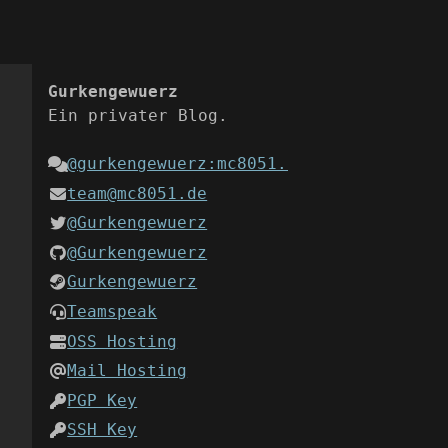
Gurkengewuerz
Ein privater Blog.
.
@gurkengewuerz:mc8051.de
team@mc8051.de
@Gurkengewuerz
@Gurkengewuerz
Gurkengewuerz
Teamspeak
OSS Hosting
Mail Hosting
PGP Key
SSH Key